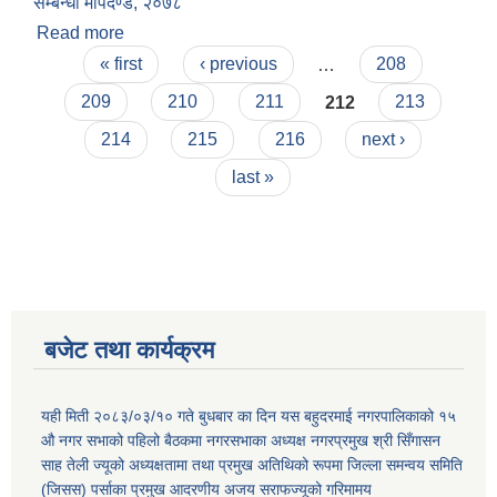
सम्बन्धी मापदण्ड, २०७८
Read more
about स्थानीय तहमा प्राविधीक सहायक र रोजगार सहायक
Pages
पदपूर्ति सम्बन्धी मापदण्ड, २०७८
« first
‹ previous
…
208
209
210
211
212
213
214
215
216
next ›
last »
बजेट तथा कार्यक्रम
यही मिती २०८३/०३/१० गते बुधबार का दिन यस बहुदरमाई नगरपालिकाको १५
औ नगर सभाको पहिलो बैठकमा नगरसभाका अध्यक्ष नगरप्रमुख श्री सिँगासन
साह तेली ज्यूको अध्यक्षतामा तथा प्रमुख अतिथिको रूपमा जिल्ला समन्वय समिति
(जिसस) पर्साका प्रमुख आदरणीय अजय सराफज्यूको गरिमामय