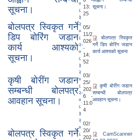
०
13:
सूचना।
सूचना।
८
25
३
२
बोलपत्र स्विकृत गर्ने
05/
०
11/2
डिप बोरिंग जडान
८
बोलपत्र स्विकृत
026
२-
गर्ने डिप बोरिंग जडान
कार्य आश्यको
-
०
कार्य आश्यको सूचना
14:
सूचना।
८
52
३
२
03/
कृषी बोरींग जडान
०
25/
८
कृषी बोरींग जडान
सम्बन्धी बोलपत्र
202
२-
सम्बन्धी बोलपत्र
6 -
आवहान सूचना।
०
आवहान सूचना।
11:0
८
4
३
२
02/
०
20/
बोलपत्र स्विकृत गर्ने
८
CamScanner
202