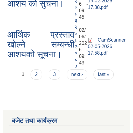
२-
19-02-2026
आशय को सुचना।
6 -
०
17.38.pdf
09:
८
45
३
२
02/
आर्थिक प्रस्ताव
०
06/
८
CamScanner
खोल्ने सम्बन्धी
202
२-
02-05-2026
6 -
आशयको सूचना।
०
17.58.pdf
09:
८
43
३
Pages
1
2
3
next ›
last »
बजेट तथा कार्यक्रम