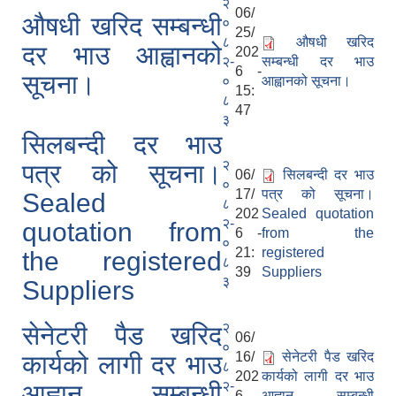
२
06/
औषधी खरिद सम्बन्धी
०
25/
८
औषधी खरिद
दर भाउ आह्वानको
202
२-
सम्बन्धी दर भाउ
6 -
सूचना।
०
आह्वानको सूचना।
15:
८
47
३
सिलबन्दी दर भाउ
२
पत्र को सूचना।
06/
सिलबन्दी दर भाउ
०
17/
पत्र को सूचना।
Sealed
८
202
Sealed quotation
२-
quotation from
6 -
from the
०
21:
registered
the registered
८
39
Suppliers
३
Suppliers
२
सेनेटरी पैड खरिद
06/
०
16/
सेनेटरी पैड खरिद
कार्यको लागी दर भाउ
८
202
कार्यको लागी दर भाउ
२-
आह्वान सम्बन्धी
6 -
आह्वान सम्बन्धी