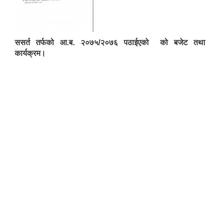
ससर्त तर्फको आ.ब. २०७५/२०७६ पठाईएको को बजेट तथा
कार्यक्रम।