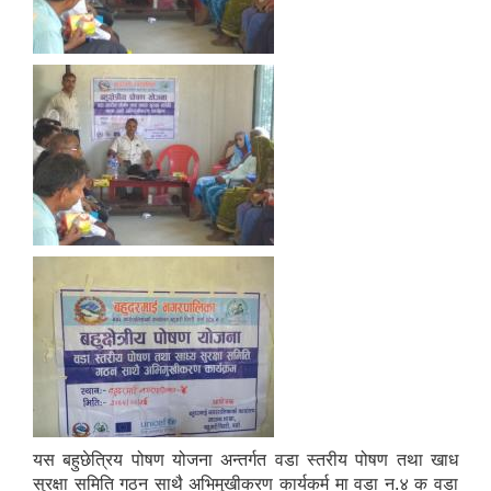
यस बहुछेत्रिय पोषण योजना अन्तर्गत वडा स्तरीय पोषण तथा खाध
सुरक्षा समिति गठन साथै अभिमुखीकरण कार्यकर्म मा वडा न.४ क वडा