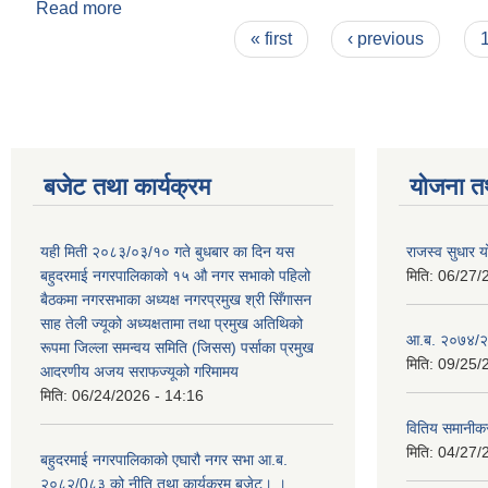
Read more
about नगर प्रमुख श्री सिंगासन सा तेली ज्यु अध्यक्षतामा
Pages
« first
‹ previous
बजेट तथा कार्यक्रम
योजना त
यही मिती २०८३/०३/१० गते बुधबार का दिन यस
राजस्व सुधार
बहुदरमाई नगरपालिकाको १५ औ नगर सभाको पहिलो
मिति:
06/27/
बैठकमा नगरसभाका अध्यक्ष नगरप्रमुख श्री सिँगासन
साह तेली ज्यूको अध्यक्षतामा तथा प्रमुख अतिथिको
आ.ब. २०७४/२
रूपमा जिल्ला समन्वय समिति (जिसस) पर्साका प्रमुख
मिति:
09/25/
आदरणीय अजय सराफज्यूको गरिमामय
मिति:
06/24/2026 - 14:16
वितिय समानीकर
मिति:
04/27/
बहुदरमाई नगरपालिकाको एघारौ नगर सभा आ.ब.
२०८२/0८३ को नीति तथा कार्यक्रम,बजेट। ।