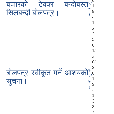
0
बजारको ठेक्का बन्दोबस्त
५/
1
७
सिलबन्दी बोलपत्र।
9
६
-
1
2:
2
5
0
1/
2
0/
2
७
बोलपत्र स्वीकृत गर्ने आशयको
0
५/
1
सुचना।
७
9
६
-
1
3:
3
7