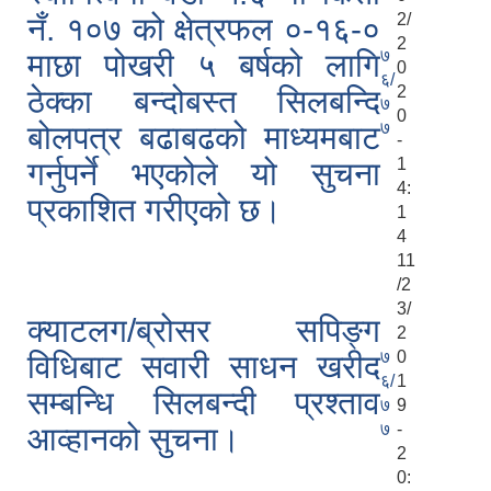
2/
नँ. १०७ को क्षेत्रफल ०-१६-०
2
७
माछा पोखरी ५ बर्षको लागि
0
६/
2
ठेक्का बन्दोबस्त सिलबन्दि
७
0
७
बोलपत्र बढाबढको माध्यमबाट
-
1
गर्नुपर्ने भएकोले यो सुचना
4:
प्रकाशित गरीएको छ।
1
4
11
/2
3/
क्याटलग/ब्रोसर सपिङ्ग
2
७
0
विधिबाट सवारी साधन खरीद
६/
1
सम्बन्धि सिलबन्दी प्रश्ताव
७
9
७
-
आव्हानको सुचना।
2
0: