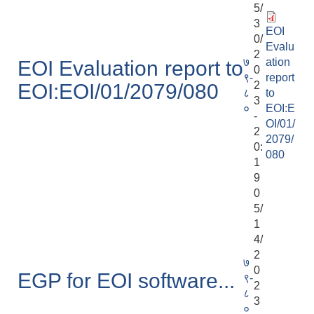
5/
3
EOI
0/
Evalu
2
७
ation
EOI Evaluation report to
0
९-
report
2
EOI:EOI/01/2079/080
८
to
3
०
EOI:E
-
OI/01/
2
2079/
0:
080
1
9
0
5/
1
4/
2
७
0
EGP for EOI software...
९-
2
८
3
०