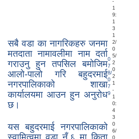
-
1
9:
1
3
1
सबै वडा का नागरिकहरु जनमा
2/
0
मतदाता नामावलीमा नाम दर्ता
5/
0
गराउनु हुन तपसिल बमोजिम
2
7
0
आलो-पालो गरि बहुदरमाई
8/
2
0
नगरपालिकाको शाखा
1
7
-
कार्यालयमा आउन हुन अनुरोध
9
1
छ।
0:
4
3
0
यस बहुदरमाई नगरपालिकाको
6/
स्वामित्वमा वडा नँ.६ मा किता
0