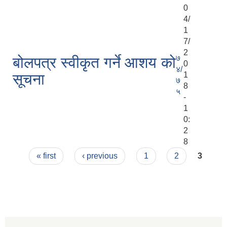
0
4/
1
7/
2
७
बोलपत्र स्वीकृत गर्ने आशय को
0
४/
1
सूचना
७
8
५
-
1
0:
2
8
Pages
« first
‹ previous
1
2
3