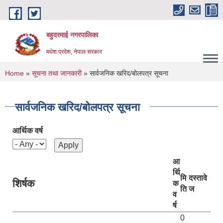
Skip to main content
बहुदरमाई नगरपालिका
मधेश प्रदेश, नेपाल सरकार
You are here
Home
»
सूचना तथा जानकारी
» सार्वजनिक खरिद/बोलपत्र सूचना
सार्वजनिक खरिद/बोलपत्र सूचना
आर्थिक वर्ष
आ
र्थि
मि
दस्तावे
शिर्षक
क
ति
ज
व
र्ष
0