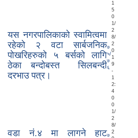
1
5
0
1/
2
यस नगरपालिकाको स्वामित्वमा
8/
रहेको २ वटा सार्बजनिक
2
७
0
पोखरिहरुको ५ बर्सको लागि
५/
1
७
ठेका बन्दोबस्त सिलबन्दी
9
६
-
दरभाउ पत्र।
1
2:
4
0
0
1/
2
8/
वडा नं.४ मा लागने हाट
2
७