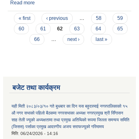
Read more
about यस बहुदरमाई नगरपालिका मा सि.डी.अो असमान
तामांग, आर्मि चिफ, एस एस पी गंगा पन्त लगायत सस्सत्र
Pages
पोलिस र हाम्रो प्रमुख प्रसासकीय अधिकृत श्री तिर्थ राज
« first
‹ previous
…
58
59
पौडेल ज्यु सहीत को टोली द्वारा आइसोलेसन सेन्टर को
60
61
62
63
64
65
अनुगमन गरीयो।
66
…
next ›
last »
बजेट तथा कार्यक्रम
यही मिती २०८३/०३/१० गते बुधबार का दिन यस बहुदरमाई नगरपालिकाको १५
औ नगर सभाको पहिलो बैठकमा नगरसभाका अध्यक्ष नगरप्रमुख श्री सिँगासन
साह तेली ज्यूको अध्यक्षतामा तथा प्रमुख अतिथिको रूपमा जिल्ला समन्वय समिति
(जिसस) पर्साका प्रमुख आदरणीय अजय सराफज्यूको गरिमामय
मिति:
06/24/2026 - 14:16