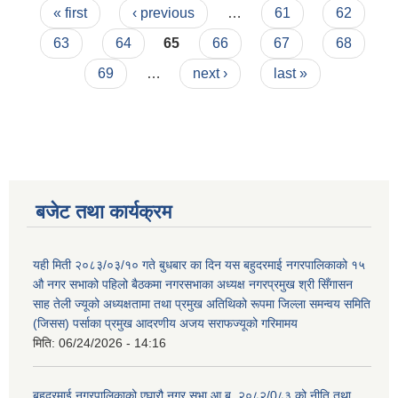
Pages
« first
‹ previous
…
61
62
63
64
65
66
67
68
69
…
next ›
last »
बजेट तथा कार्यक्रम
यही मिती २०८३/०३/१० गते बुधबार का दिन यस बहुदरमाई नगरपालिकाको १५
औ नगर सभाको पहिलो बैठकमा नगरसभाका अध्यक्ष नगरप्रमुख श्री सिँगासन
साह तेली ज्यूको अध्यक्षतामा तथा प्रमुख अतिथिको रूपमा जिल्ला समन्वय समिति
(जिसस) पर्साका प्रमुख आदरणीय अजय सराफज्यूको गरिमामय
मिति:
06/24/2026 - 14:16
बहुदरमाई नगरपालिकाको एघारौ नगर सभा आ.ब. २०८२/0८३ को नीति तथा