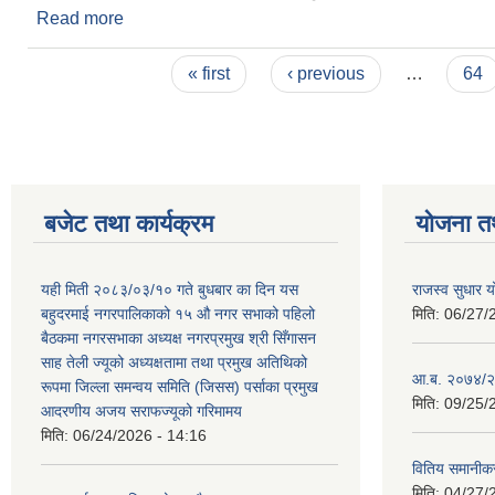
Read more
about " बहुदरमाई उज्यालो उज्यालो कार्यक्रम"
Pages
« first
‹ previous
…
64
बजेट तथा कार्यक्रम
योजना त
यही मिती २०८३/०३/१० गते बुधबार का दिन यस
राजस्व सुधार
बहुदरमाई नगरपालिकाको १५ औ नगर सभाको पहिलो
मिति:
06/27/
बैठकमा नगरसभाका अध्यक्ष नगरप्रमुख श्री सिँगासन
साह तेली ज्यूको अध्यक्षतामा तथा प्रमुख अतिथिको
आ.ब. २०७४/२
रूपमा जिल्ला समन्वय समिति (जिसस) पर्साका प्रमुख
मिति:
09/25/
आदरणीय अजय सराफज्यूको गरिमामय
मिति:
06/24/2026 - 14:16
वितिय समानीकर
मिति:
04/27/